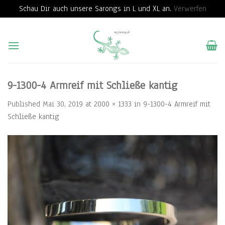
Schau Dir auch unsere Sarongs in L und XL an.
Verwerfen
Skip
to
content
9-1300-4 Armreif mit Schließe kantig
Published
Mai 30, 2019
at
2000 × 1333
in
9-1300-4 Armreif mit
Schließe kantig