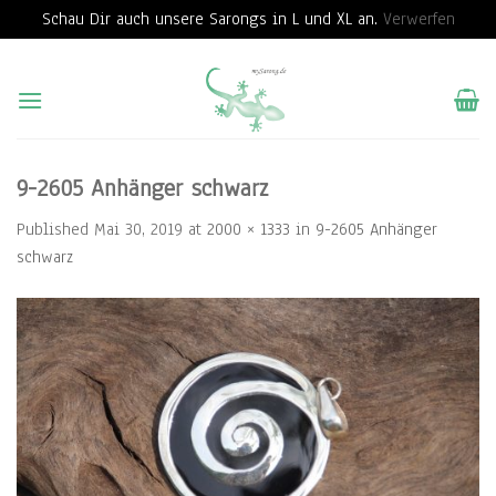
Schau Dir auch unsere Sarongs in L und XL an.
Verwerfen
Skip
to
content
9-2605 Anhänger schwarz
Published
Mai 30, 2019
at
2000 × 1333
in
9-2605 Anhänger
schwarz