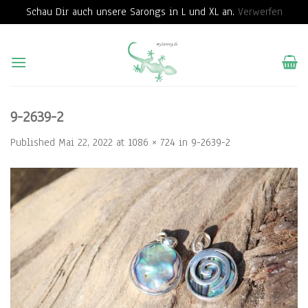
Schau Dir auch unsere Sarongs in L und XL an.
Verwerfen
Skip
to
content
9-2639-2
Published
Mai 22, 2022
at
1086 × 724
in
9-2639-2