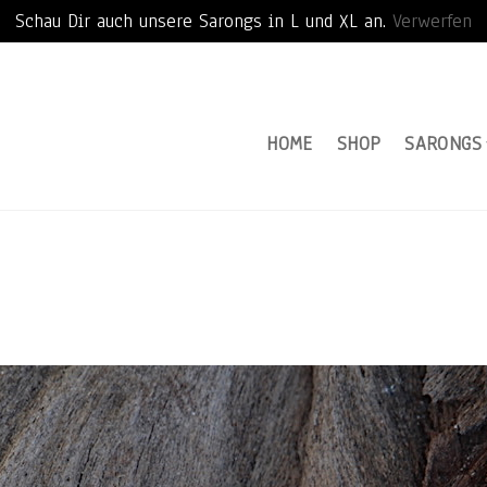
Schau Dir auch unsere Sarongs in L und XL an.
Verwerfen
HOME
SHOP
SARONGS