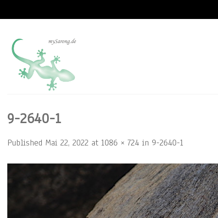
Skip
to
content
9-2640-1
Published
Mai 22, 2022
at
1086 × 724
in
9-2640-1