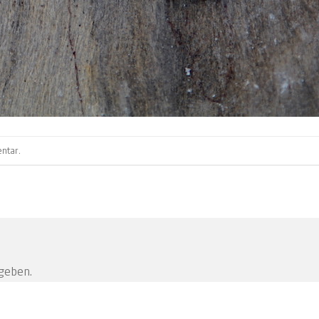
ntar
.
geben.