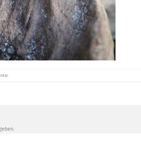
ntar
.
geben.