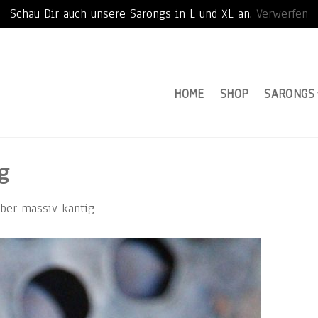
Schau Dir auch unsere Sarongs in L und XL an.
Verwerfen
HOME
SHOP
SARONGS
g
lber massiv kantig