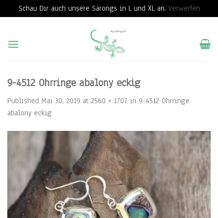
Schau Dir auch unsere Sarongs in L und XL an.
Verwerfen
Skip
to
content
9-4512 Ohrringe abalony eckig
Published
Mai 30, 2019
at
2560 × 1707
in
9-4512 Ohrringe
abalony eckig