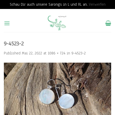
Schau Dir auch unsere Sarongs in L und XL an.
Verwerfen
Skip
to
content
9-4523-2
Published
Mai 22, 2022
at
1086 × 724
in
9-4523-2