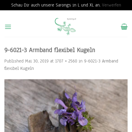
Schau Dir auch unsere Sarongs in L und XL an.
Verwerfen
Skip
to
content
9-6021-3 Armband flexibel Kugeln
Published
Mai 30, 2019
at
1707 × 2560
in
9-6021-3 Armband
flexibel Kugeln