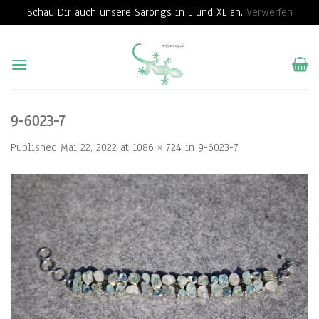
Schau Dir auch unsere Sarongs in L und XL an.
Verwerfen
Skip
to
content
9-6023-7
Published
Mai 22, 2022
at
1086 × 724
in
9-6023-7