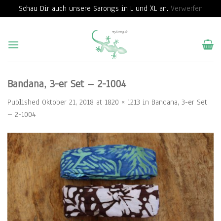
Schau Dir auch unsere Sarongs in L und XL an.
Verwerfen
Skip
to
content
Bandana, 3-er Set – 2-1004
Published
Oktober 21, 2018
at
1820 × 1213
in
Bandana, 3-er Set
– 2-1004