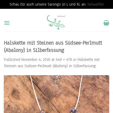
Schau Dir auch unsere Sarongs in L und XL an.
Verwerfen
Skip
to
content
Halskette mit Steinen aus Südsee-Perlmutt
(Abalony) in Silberfassung
Published
November 4, 2018
at
640 × 478
in
Halskette mit
Steinen aus Südsee-Perlmutt (Abalony) in Silberfassung