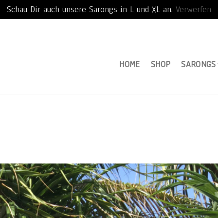
Schau Dir auch unsere Sarongs in L und XL an.
Verwerfen
HOME
SHOP
SARONGS