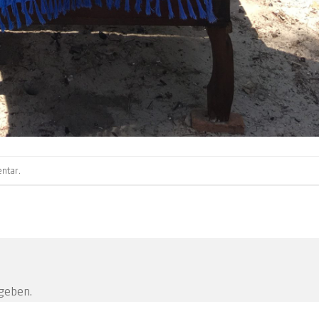
ntar
.
geben.