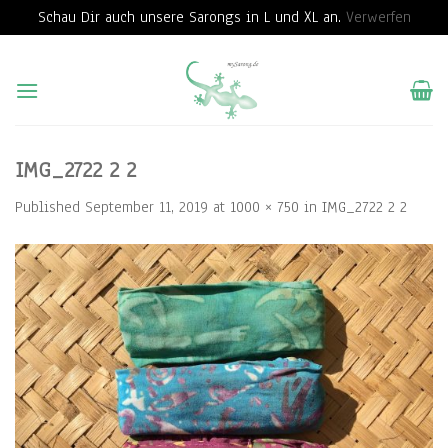
Schau Dir auch unsere Sarongs in L und XL an.
Verwerfen
Skip
to
content
IMG_2722 2 2
Published
September 11, 2019
at
1000 × 750
in
IMG_2722 2 2