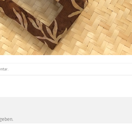
ntar
.
geben.