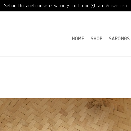
Schau Dir auch unsere Sarongs in L und XL an.
Verwerfen
HOME
SHOP
SARONGS