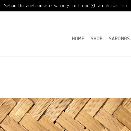
Schau Dir auch unsere Sarongs in L und XL an.
Verwerfen
HOME
SHOP
SARONGS
2