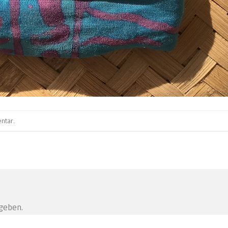
ntar
.
geben.