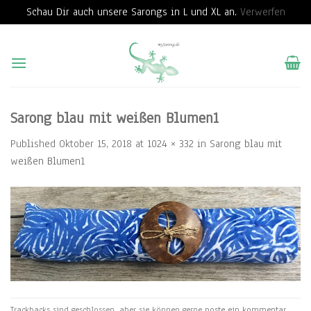
Schau Dir auch unsere Sarongs in L und XL an.
Verwerfen
Skip
to
content
Sarong blau mit weißen Blumen1
Published
Oktober 15, 2018
at
1024 × 332
in
Sarong blau mit
weißen Blumen1
Trackbacks sind geschlossen, aber sie können gerne
poste ein kommentar
.