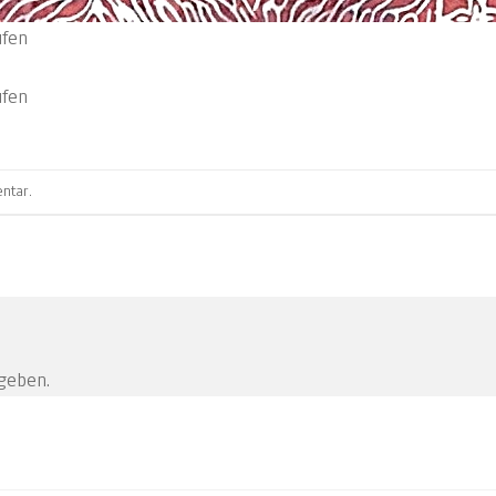
ufen
ufen
ntar
.
geben.