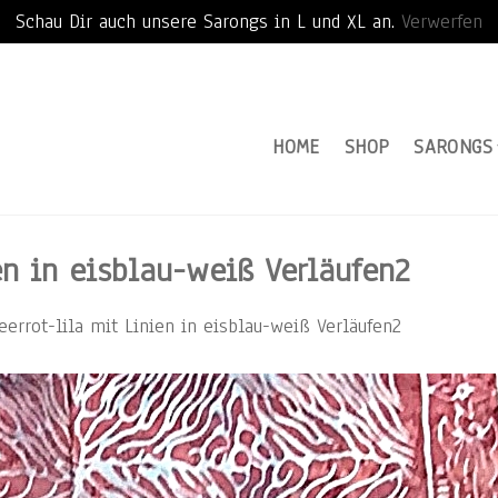
Schau Dir auch unsere Sarongs in L und XL an.
Verwerfen
HOME
SHOP
SARONGS
n in eisblau-weiß Verläufen2
errot-lila mit Linien in eisblau-weiß Verläufen2