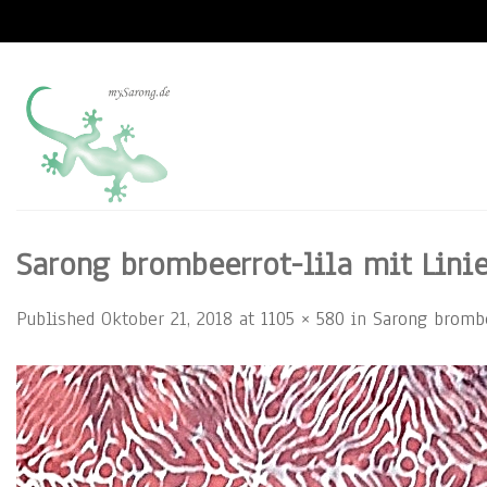
Skip
to
content
Sarong brombeerrot-lila mit Linie
Published
Oktober 21, 2018
at
1105 × 580
in
Sarong brombe