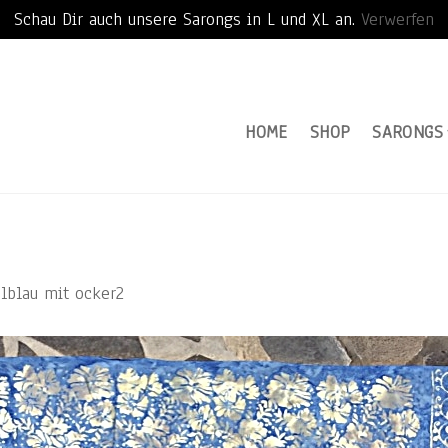
Schau Dir auch unsere Sarongs in L und XL an.
Verwerfen
HOME
SHOP
SARONGS
lblau mit ocker2