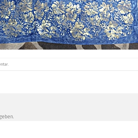
ntar
.
geben.