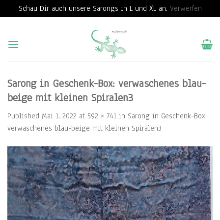
Schau Dir auch unsere Sarongs in L und XL an.
Verwerfen
Skip
to
content
Sarong in Geschenk-Box: verwaschenes blau-
beige mit kleinen Spiralen3
Published
Mai 1, 2022
at
592 × 741
in
Sarong in Geschenk-Box:
verwaschenes blau-beige mit kleinen Spiralen3