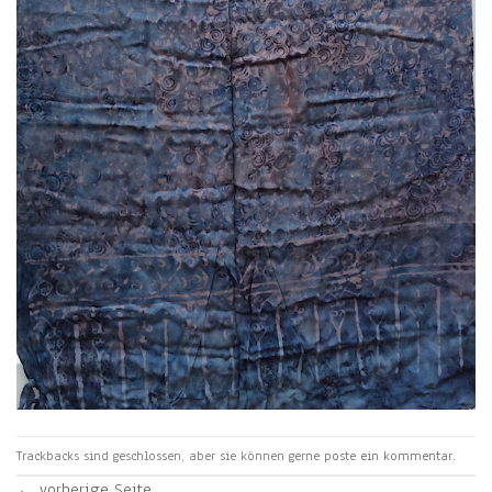
Trackbacks sind geschlossen, aber sie können gerne
poste ein kommentar
.
←
vorherige Seite