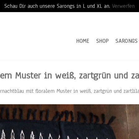
Schau Dir auch unsere Sarongs in L und XL an.
Verwerfen
HOME
SHOP
SARONGS
em Muster in weiß, zartgrün und za
rnachtblau mit floralem Muster in weiß, zartgrün und zartlil