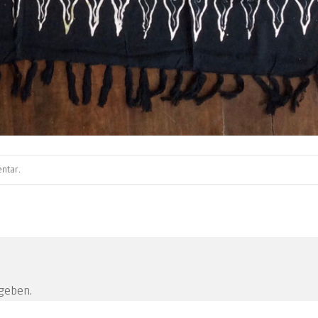
ntar
.
geben.