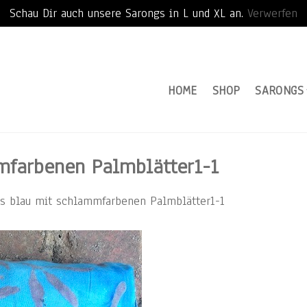
Schau Dir auch unsere Sarongs in L und XL an.
Verwerfen
HOME
SHOP
SARONGS
farbenen Palmblätter1-1
s blau mit schlammfarbenen Palmblätter1-1