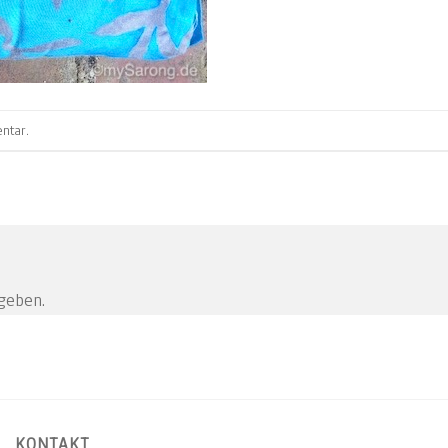
ntar
.
geben.
KONTAKT