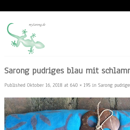
Skip
to
content
Sarong pudriges blau mit schlamm
Published
Oktober 16, 2018
at
640 × 195
in
Sarong pudrige