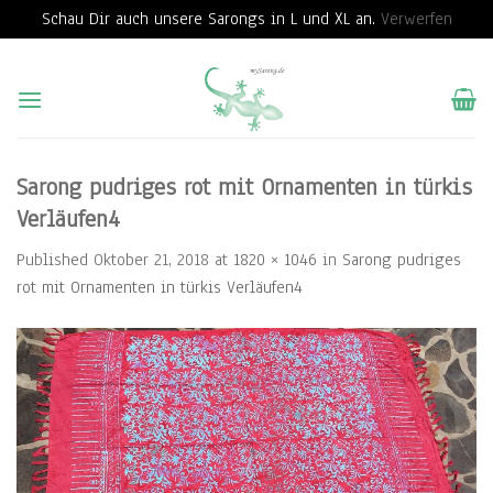
Schau Dir auch unsere Sarongs in L und XL an.
Verwerfen
Skip
to
content
Sarong pudriges rot mit Ornamenten in türkis
Verläufen4
Published
Oktober 21, 2018
at
1820 × 1046
in
Sarong pudriges
rot mit Ornamenten in türkis Verläufen4