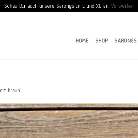
Schau Dir auch unsere Sarongs in L und XL an.
Verwerfen
HOME
SHOP
SARONGS
mit braun1