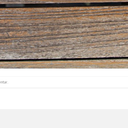
ntar
.