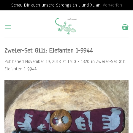
Schau Dir auch unsere Sarongs in L und XL an.
Verwerfen
Skip
to
content
Zweier-Set Gili: Elefanten 1-9944
Published
November 19, 2018
at
1760 × 1320
in
Zweier-Set Gili:
Elefanten 1-9944