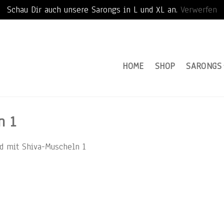
Schau Dir auch unsere Sarongs in L und XL an.
Verwerfen
HOME
SHOP
SARONGS
n 1
d mit Shiva-Muscheln 1