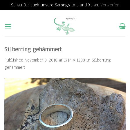
Schau Dir auch unsere Sarongs in L und XL an.
Verwerfen
Skip
to
content
Silberring gehämmert
Published
November 3, 2018
at
1714 × 1280
in
Silberring
gehämmert