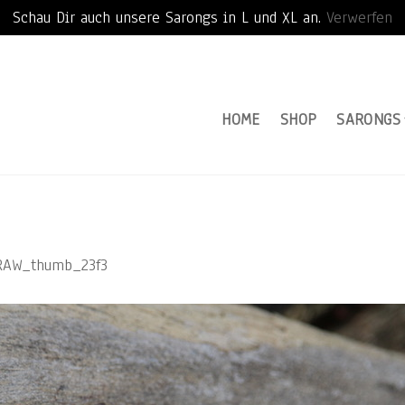
Schau Dir auch unsere Sarongs in L und XL an.
Verwerfen
HOME
SHOP
SARONGS
AW_thumb_23f3