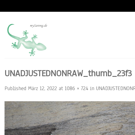
Skip
to
content
UNADJUSTEDNONRAW_thumb_23f3
Published
März 12, 2022
at
1086 × 724
in
UNADJUSTEDNONR