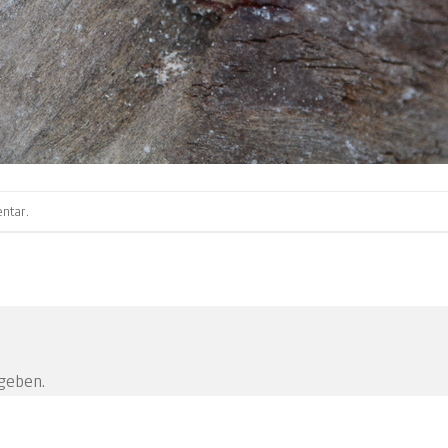
ntar
.
geben.