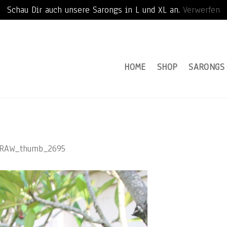
Schau Dir auch unsere Sarongs in L und XL an.
Verwerfen
HOME
SHOP
SARONGS
RAW_thumb_2695