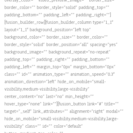
overlay_color=““ video_preview_image=““ border_size=““
border_color=““ border_style=“solid“ padding_top=““
padding_bottom=““ padding_left=““ padding_right=““]
[fusion_builder_row][fusion_builder_column type=“1_1″
layout=“1_1″ background_position=“left top“
background_color=““ border_size=““ border_color=““
border_style=“solid“ border_position=“all“ spacing=“yes“
background_image=““ background_repeat=“no-repeat“
padding_top=““ padding_right=““ padding_bottom=““
padding_left=““ margin_top=“0px“ margin_bottom=“0px“
class=““ id=““ animation_type=““ animation_speed=“0.3″
animation_direction=“left“ hide_on_mobile=“small-
visibility,medium-visibility,large-visibility“
center_content=“no“ last=“no“ min_height=““
hover_type=“none“ link=““][fusion_button link=“#“ title=““
target=“_self“ link_attributes=““ alignment=“right“ modal=““
hide_on_mobile=“small-visibility,medium-visibility,large-
visibility“ class=““ id=““ color=“default“