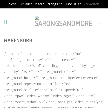
Schau Dir auch unsere Sarongs in L und XL an.
Verwerfen
Skip
to
content
WARENKORB
[fusion_builder_container hundred_percent=“no“
equal_height_columns=“no“ menu_anchor=““
hide_on_mobile=“small-visibility,medium-visibility,large-
visibility“ class=““ id=““ background_color=““
background_image=““ background_position=“center center“
background_repeat=“no-repeat“ fade=“no“
background_parallax=“none“ parallax_speed=“0.3″
video_mp4=““ video_webm=““ video_ogv=““ video_url=““
video_aspect_ratio=“16:9″ video_loop=“yes“ video_mute=“yes“