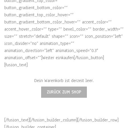
button_gradient_top_color=““
button_gradient_bottom_color=““
button_gradient_top_color_hover=““
button_gradient_bottom_color_hover=““ accent_color=““
accent_hover_color=““ type=““ bevel_color=““ border_width=““
size=““ stretch=“default“ shape=““ icon=““ icon_position=“left“
icon_divider=“no“ animation_type=““
animation_direction=“left“ animation_speed=“0.3″
animation_offset=““]Weiter einkaufen[/fusion_button]
[fusion_text]
Dein Warenkorb ist derzeit leer.
ZURÜCK ZUM SHOP
[/fusion_text][/fusion_builder_column][/fusion_builder_row]
[/fusion_builder_container]