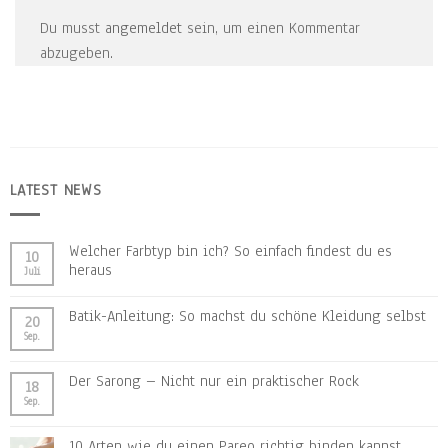
Du musst
angemeldet
sein, um einen Kommentar
abzugeben.
LATEST NEWS
Welcher Farbtyp bin ich? So einfach findest du es
10
heraus
Juli
Batik-Anleitung: So machst du schöne Kleidung selbst
20
Sep.
Der Sarong – Nicht nur ein praktischer Rock
18
Sep.
10 Arten wie du einen Pareo richtig binden kannst