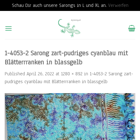
Schau Dir auch unsere Sarongs in L und XL an.
Verwerfen
Skip
to
content
1-4053-2 Sarong zart-pudriges cyanblau mit
Blätterrranken in blassgelb
Published
April 26, 2022
at
1280 × 892
in
1-4053-2 Sarong zart-
pudriges cyanblau mit Blätterrranken in blassgelb