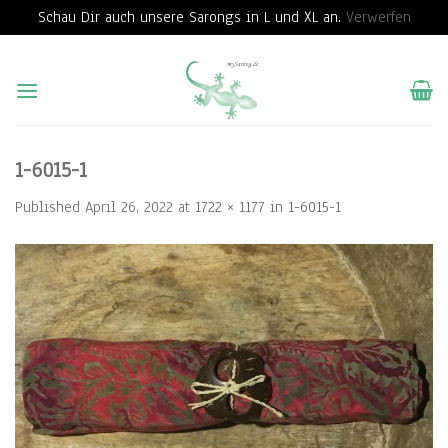
Schau Dir auch unsere Sarongs in L und XL an.
Verwerfen
Skip
to
content
1-6015-1
Published
April 26, 2022
at
1722 × 1177
in
1-6015-1