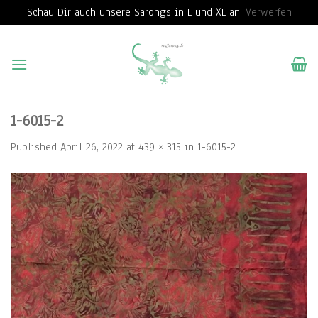
Schau Dir auch unsere Sarongs in L und XL an.
Verwerfen
Skip
to
content
1-6015-2
Published
April 26, 2022
at
439 × 315
in
1-6015-2