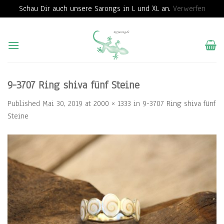
Schau Dir auch unsere Sarongs in L und XL an.
Verwerfen
Skip
to
content
9-3707 Ring shiva fünf Steine
Published
Mai 30, 2019
at
2000 × 1333
in
9-3707 Ring shiva fünf
Steine