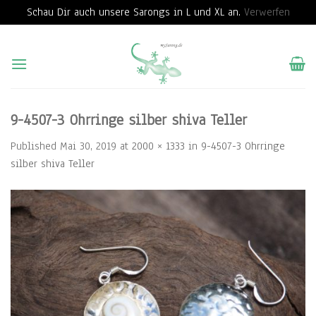
Schau Dir auch unsere Sarongs in L und XL an.
Verwerfen
Skip
to
content
9-4507-3 Ohrringe silber shiva Teller
Published
Mai 30, 2019
at
2000 × 1333
in
9-4507-3 Ohrringe
silber shiva Teller