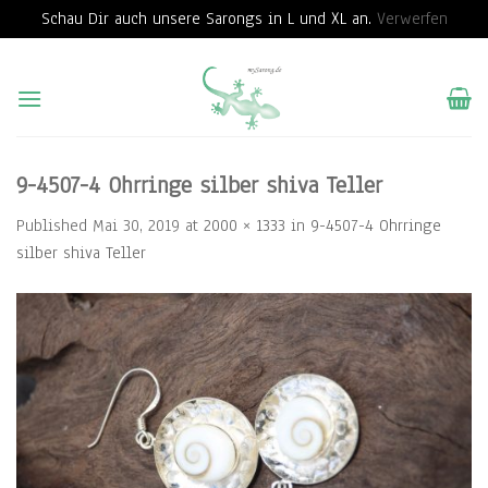
Schau Dir auch unsere Sarongs in L und XL an.
Verwerfen
Skip
to
content
9-4507-4 Ohrringe silber shiva Teller
Published
Mai 30, 2019
at
2000 × 1333
in
9-4507-4 Ohrringe
silber shiva Teller