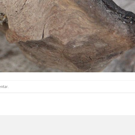
ntar
.