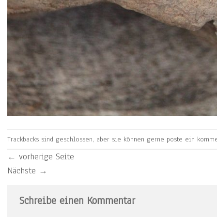
Trackbacks sind geschlossen, aber sie können gerne
poste ein komme
←
vorherige Seite
Nächste
→
Schreibe einen Kommentar