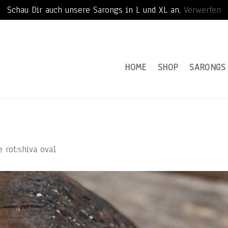
Schau Dir auch unsere Sarongs in L und XL an.
Verwerfen
HOME
SHOP
SARONGS
 rot:shiva oval