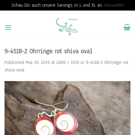
Schau Dir auch unsere Sarongs in L und XL an.
Verwerfen
Skip
to
content
9-4518-2 Ohrringe rot shiva oval
Published
Mai 30, 2019
at
2000 × 1333
in
9-4518-2 Ohrringe rot
shiva oval