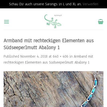
Schau Dir auch unsere Sarongs in L und XL an.
Verwerfen
Skip
to
content
Armband mit rechteckigen Elementen aus
Südseeperlmutt Abalony 1
Published
November 4, 2018
at
640 × 406
in
Armband mit
rechteckigen Elementen aus Südseeperlmutt Abalony 1