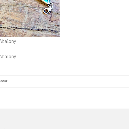
Abalony
Abalony
ntar
.