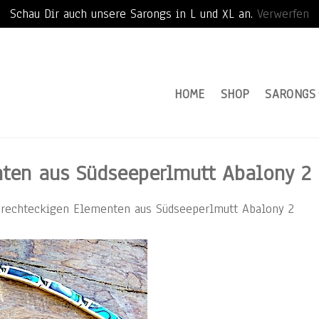
Schau Dir auch unsere Sarongs in L und XL an.
Verwerfen
HOME
SHOP
SARONGS
ten aus Südseeperlmutt Abalony 2
rechteckigen Elementen aus Südseeperlmutt Abalony 2