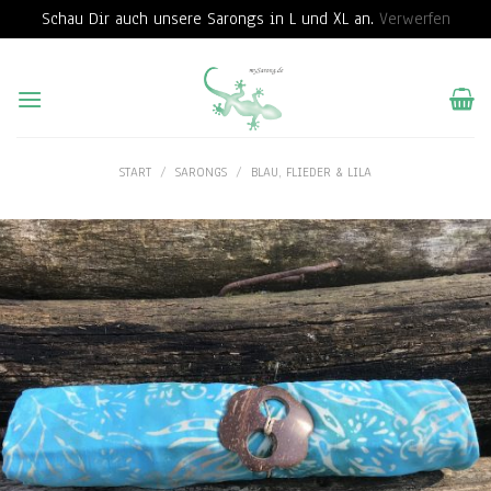
Schau Dir auch unsere Sarongs in L und XL an.
Verwerfen
Skip
to
content
START
/
SARONGS
/
BLAU, FLIEDER & LILA