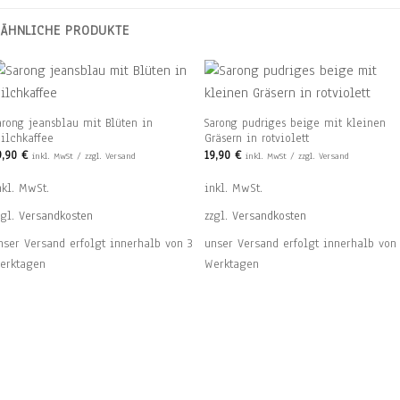
ÄHNLICHE PRODUKTE
arong jeansblau mit Blüten in
Sarong pudriges beige mit kleinen
ilchkaffee
Gräsern in rotviolett
9,90
€
19,90
€
inkl. MwSt / zzgl. Versand
inkl. MwSt / zzgl. Versand
nkl. MwSt.
inkl. MwSt.
zgl.
Versandkosten
zzgl.
Versandkosten
nser Versand erfolgt innerhalb von 3
unser Versand erfolgt innerhalb von
erktagen
Werktagen