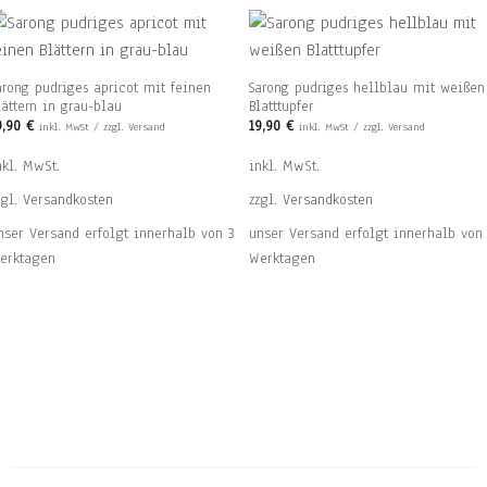
arong pudriges apricot mit feinen
Sarong pudriges hellblau mit weißen
lättern in grau-blau
Blatttupfer
9,90
€
19,90
€
inkl. MwSt / zzgl. Versand
inkl. MwSt / zzgl. Versand
nkl. MwSt.
inkl. MwSt.
zgl.
Versandkosten
zzgl.
Versandkosten
nser Versand erfolgt innerhalb von 3
unser Versand erfolgt innerhalb von
erktagen
Werktagen