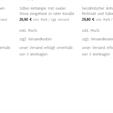
nen
Silber-Anhänger mit ovaler
herzähnlicher Anh
Shiva eingefasst in roter Koralle
Perlmutt und Silb
26,90
€
29,80
€
ersand
inkl. MwSt / zzgl. Versand
inkl. MwSt /
inkl. MwSt.
inkl. MwSt.
zzgl.
Versandkosten
zzgl.
Versandkoste
erhalb
unser Versand erfolgt innerhalb
unser Versand erfo
von 3 Werktagen
von 3 Werktagen