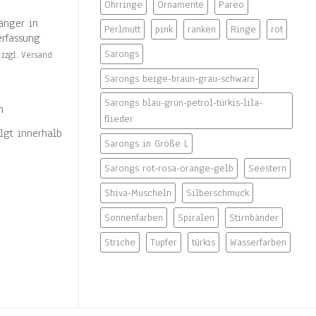
Ohrringe
Ornamente
Pareo
änger in
NI
Perlmutt
pink
ranken
Ringe
rot
erfassung
Sarongs
 zzgl. Versand
Sarongs beige-braun-grau-schwarz
Ring massiv Silber, breit,
flexibles 
gekantet, glatte Oberfläche
Zylinder-E
Sarongs blau-grün-petrol-türkis-lila-
n
Kugel
22,80
€
–
24,80
€
flieder
inkl. MwSt / zzgl. Versand
21,80
€
lgt innerhalb
inkl
Sarongs in Größe L
inkl. MwSt.
inkl. MwSt.
Sarongs rot-rosa-orange-gelb
Seestern
zzgl.
Versandkosten
zzgl.
Versa
Shiva-Muscheln
Silberschmuck
unser Versand erfolgt innerhalb
unser Versa
Sonnenfarben
Spiralen
Stirnbänder
von 3 Werktagen
von 3 Werk
Striche
Tupfer
türkis
Wasserfarben