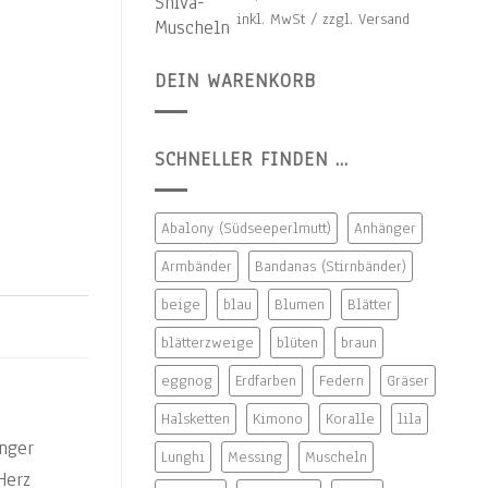
inkl. MwSt / zzgl. Versand
roter Koralle Menge
DEIN WARENKORB
SCHNELLER FINDEN …
Abalony (Südseeperlmutt)
Anhänger
Armbänder
Bandanas (Stirnbänder)
beige
blau
Blumen
Blätter
blätterzweige
blüten
braun
eggnog
Erdfarben
Federn
Gräser
Halsketten
Kimono
Koralle
lila
Lunghi
Messing
Muscheln