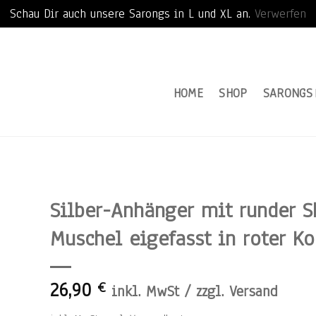
Schau Dir auch unsere Sarongs in L und XL an.
Verwerfen
HOME
SHOP
SARONGS
Silber-Anhänger mit runder S
Muschel eigefasst in roter Ko
26,90
€
inkl. MwSt / zzgl. Versand