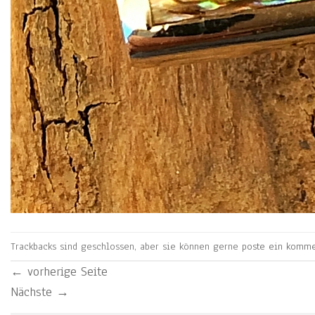
Trackbacks sind geschlossen, aber sie können gerne
poste ein komme
←
vorherige Seite
Nächste
→