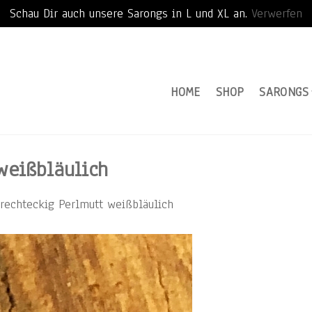
Schau Dir auch unsere Sarongs in L und XL an.
Verwerfen
HOME
SHOP
SARONGS
weißbläulich
 rechteckig Perlmutt weißbläulich