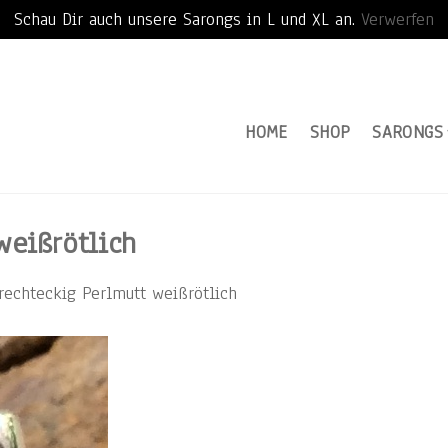
Schau Dir auch unsere Sarongs in L und XL an.
Verwerfen
HOME
SHOP
SARONGS
weißrötlich
rechteckig Perlmutt weißrötlich