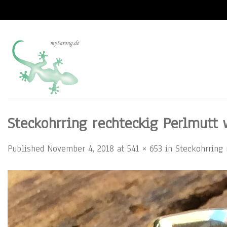
Skip
to
content
Steckohrring rechteckig Perlmutt 
Published
November 4, 2018
at
541 × 653
in
Steckohrring 